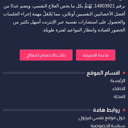
برقم 14803921. يُهْتَمُّ بكل ما يخص العلاج النفسي، ويضم عددًا من
أفضل الأخصائيين النفسيين أونلاين، مما يُجْعَلُ مهمة إجراء الجلسات
والحصول على استشارات نفسية عبر الإنترنت أسهل بكثير من
الحضور للعيادة وانتظار المواعيد لفترة طويلة.
قاعدة المعرفة
طلب الانضمام كمعالج
اقسام الموقع
الرئيسية
الاطباء
المجلة
روابط هامة
حول موقع نفسي فيرتول
سياسة الخصوصية