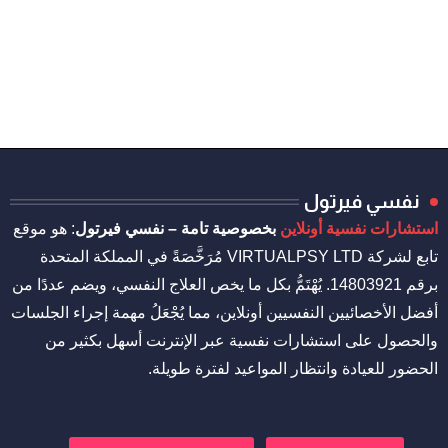
استشارات نفسية
نفسي فيرتول
استشارات نفسية أونلاين
بخصوصية تامة – نفسي فيرتول
: هو موقع
تابع لشركة VIRTUALPSY LTD مُرَخَّصَةً في المملكة المتحدة
برقم 14803921. يُهْتَمُّ بكل ما يخص العلاج النفسي، ويضم عددًا من
أفضل الأخصائيين النفسيين أونلاين، مما يُجْعَلُ مهمة إجراء الجلسات
والحصول على استشارات نفسية عبر الإنترنت أسهل بكثير من
الحضور للعيادة وانتظار المواعيد لفترة طويلة.