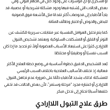
أو السكري أو أي مؤشرات على وجود خلل في الجهاز البولي. وفي
بعض الحالات التي يُشتبه فيها وجود مشكلة تشريحية أو عصبية، قد
يلجأ الأطباء إلى فحوصات أكثر تقدمًا مثل الأشعة فوق الصوتية
للبطن والحوض أو اختبار وظائف المثانة.
كما يتم تحليل العوامل النفسية عبر مقابلات سريرية للكشف عن
التوتر أو القلق أو المشكلات السلوكية. ويعتمد تشخيص التبول
اللاإرادي كثيرًا على استبعاد الأسباب العضوية أولًا، ثم تحديد ما إذا كان
السبب نفسيًا أو وظيفيًا أو مختلطًا.
يُعد التشخيص الدقيق خطوة أساسية في وضع خطة العلاج الأكثر
فعالية، إذ تختلف الأساليب العلاجية باختلاف السبب الرئيسي
للمشكلة. لذلك، يشجد الأطباء دائمًا على ضرورة عدم تجاهل التبول
اللاإرادي أو اعتباره مجرد “مرحلة وستمر”، لأن بعض الحالات قد تخفي
خلفها أسبابًا تحتاج إلى تدخل مبكر.
طرق علاج
التبول اللاإرادي