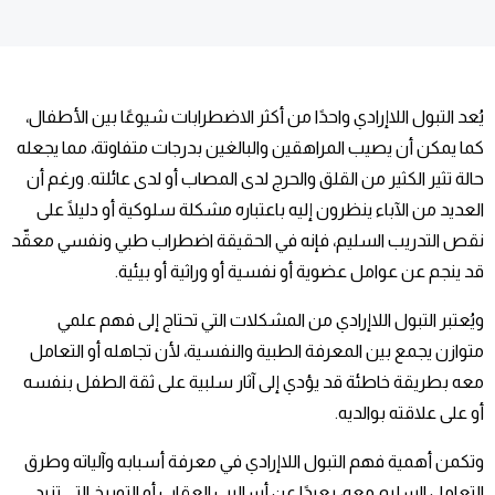
يُعد التبول اللاإرادي واحدًا من أكثر الاضطرابات شيوعًا بين الأطفال،
كما يمكن أن يصيب المراهقين والبالغين بدرجات متفاوتة، مما يجعله
حالة تثير الكثير من القلق والحرج لدى المصاب أو لدى عائلته. ورغم أن
العديد من الآباء ينظرون إليه باعتباره مشكلة سلوكية أو دليلًا على
نقص التدريب السليم، فإنه في الحقيقة اضطراب طبي ونفسي معقّد
قد ينجم عن عوامل عضوية أو نفسية أو وراثية أو بيئية.
ويُعتبر التبول اللاإرادي من المشكلات التي تحتاج إلى فهم علمي
متوازن يجمع بين المعرفة الطبية والنفسية، لأن تجاهله أو التعامل
معه بطريقة خاطئة قد يؤدي إلى آثار سلبية على ثقة الطفل بنفسه
أو على علاقته بوالديه.
وتكمن أهمية فهم التبول اللاإرادي في معرفة أسبابه وآلياته وطرق
التعامل السليم معه، بعيدًا عن أساليب العقاب أو التوبيخ التي تزيد