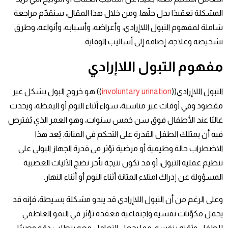
المشكلة تعقيدًا بدل حلّها. ومن خلال هذا المقال، سنقدّم مراجعة
شاملة لمفهوم التبول اللاإرادي، وأعراضه، وأسبابه، وأنواعه، وطرق
تشخيصه وعلاجه، إضافة إلى أساليب الوقاية.
مفهوم التبول اللاإرادي
التبول اللاإرادي((
involuntary urination
)) هو خروج البول بشكل غير
مقصود وفي أوقات غير مناسبة، سواء أثناء النوم أو اليقظة، ويحدث
غالبًا عند الأطفال فوق سن خمس سنوات، وهو العمر الذي يُفترض
فيه أن يمتلك الطفل القدرة على التحكم في المثانة. يُعد هذا
الاضطراب حالة وظيفية أو مرضية تؤثر في قدرة الجهاز البولي على
تنظيم عملية التبول، أو قد تكون نتيجة تأخر نضج الآليات العصبية
المسؤولة عن إدراك امتلاء المثانة أثناء النوم أو أثناء النهار.
وعلى الرغم من أن التبول اللاإرادي قد يبدو مشكلة بسيطة، فإنه قد
يحمل مكوّنات نفسية واجتماعية معقدة تؤثر في النمو العاطفي
للطفل وثقته بنفسه، مما يجعل التعامل معه يتطلب دقة وصبرًا