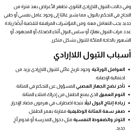
وفي حالات التبول اللاإرادي الثانوي، تظهر الأعراض بعد فترة من
النجاح في التحكم بالبول، مما يشير غالبًا إلى وجود عامل نفسي أو طبي
جديد يجب التعامل معه. ومن المؤشرات المرافقة للقضية أيضًا زيادة
عدد مرات التبول نهارًا، أو سلس البول أثناء الضحك أو المجهود، أو
الشعور بالحاجة الملحّة للتبول بشكل متكرر.
أسباب
التبول اللاإرادي
العوامل الوراثية
: وجود تاريخ عائلي للتبول اللاإرادي يزيد من
احتمالية الإصابة.
تأخر نضج الجهاز العصبي
المسؤول عن التحكم في المثانة.
النوم العميق
الذي يمنع الطفل من إدراك امتلاء المثانة.
زيادة إنتاج البول ليلاً
نتيجة اضطراب في هرمون مضاد الإدرار.
صغر سعة المثانة الوظيفية
مقارنة بعمر الطفل.
التوتر والضغوط النفسية
مثل دخول المدرسة أو قدوم أخ
جديد.