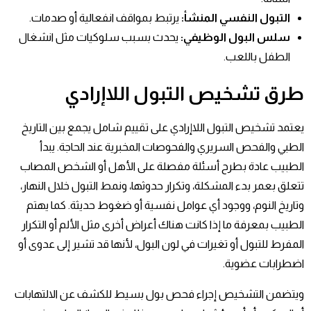
التبول النفسي المنشأ
:
يرتبط بمواقف انفعالية أو صدمات.
سلس البول الوظيفي
:
يحدث بسبب سلوكيات مثل انشغال
الطفل باللعب.
طرق تشخيص
التبول اللاإرادي
يعتمد تشخيص التبول اللاإرادي على تقييم شامل يجمع بين التاريخ
الطبي والفحص السريري والفحوصات المخبرية عند الحاجة. يبدأ
الطبيب عادة بطرح أسئلة مفصلة على الأهل أو الشخص المصاب
تتعلق بعمر بدء المشكلة، وتكرار حدوثها، ونمط التبول خلال النهار،
وتاريخ النوم، ووجود أي عوامل نفسية أو ضغوط حديثة. كما يهتم
الطبيب بمعرفة ما إذا كانت هناك أعراض أخرى مثل الألم أو التكرار
المفرط للتبول أو تغيرات في لون البول، لأنها قد تشير إلى عدوى أو
اضطرابات عضوية.
ويتضمن التشخيص إجراء فحص بول بسيط للكشف عن الالتهابات