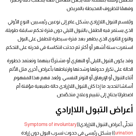
وفهمًا للظروف المحيطة بالمريض.
ويُقسم التبول اللاإرادي بشكل عام إلى نوعين رئيسيين: النوع الأولي
الذي يستمر فيه الطفل بالتبول الليلي دون فترة تحكم سابقة طويلة،
والنوع الثانوي الذي يظهر بعد فترة سيطرة للطفل على البول
استمرت ستة أشهر أو أكثر ثم حدثت انتكاسة في قدرته على التحكم.
وقد يكون التبول الليلي أو النهاري أو مشتركًا بينهما. وتعتمد خطورة
الحالة على تكرار حدوثها وشدتها وارتباطها بأعراض أخرى مثل الألم
أثناء التبول أو الإرهاق أو التوتر النفسي. ويُعد فهم هذا المفهوم
أساسًا لتحديد ما إذا كان التبول اللاإرادي حالة طبيعية مؤقتة أم
اضطرابًا يحتاج إلى تقييم وعلاج متخصّص.
أعراض
التبول اللاإرادي
تتجلّى أعراض التبول اللاإرادي((
Symptoms of involuntary
urination
)) بشكل رئيسي في حدوث تسرب البول دون إرادة