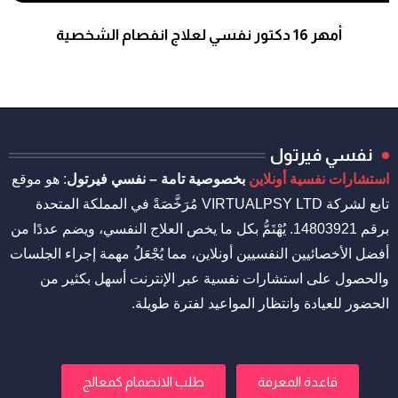
استشارات نفسية
أمهر 16 دكتور نفسي لعلاج انفصام الشخصية
استشارات نفسية
نفسي فيرتول
استشارات نفسية أونلاين
بخصوصية تامة – نفسي فيرتول
: هو موقع
تابع لشركة VIRTUALPSY LTD مُرَخَّصَةً في المملكة المتحدة
برقم 14803921. يُهْتَمُّ بكل ما يخص العلاج النفسي، ويضم عددًا من
أفضل الأخصائيين النفسيين أونلاين، مما يُجْعَلُ مهمة إجراء الجلسات
والحصول على استشارات نفسية عبر الإنترنت أسهل بكثير من
الحضور للعيادة وانتظار المواعيد لفترة طويلة.
قاعدة المعرفة
طلب الانضمام كمعالج