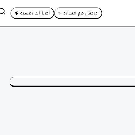
دردش مع مُساند ✨
اختبارات نفسية 🧠