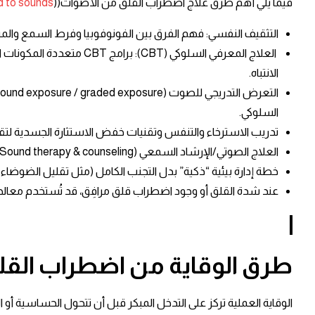
فيما يلي أهم طرق علاج اضطراب القلق من الأصوات((
d to sounds
التثقيف النفسي: فهم الفرق بين الفونوفوبيا وفرط السمع والم
العلاج المعرفي السلوكي 
الانتباه. ​
السلوكي. ​
تدريب الاسترخاء والتنفس وتقنيات خفض الاستثارة الجسدية لتقلي
العلاج الصوتي/الإرشاد السمعي (Sound therapy & counseling) ضمن برامج متعددة (خصوصًا في فرط السمع)، بهدف رفع تحمّل الأصوات اليومية تدريجيًا وتقليل الحساسية. ​
خطة إدارة بيئية “ذكية” بدل التجنب الكامل (مثل تقليل الضوضاء 
عند شدة القلق أو وجود اضطراب قلق مرافِق، قد تُستخدم معالجة
طرق الوقاية من
اضطراب القل
الوقاية العملية تركز على التدخل المبكر قبل أن تتحول الحساسية أو 