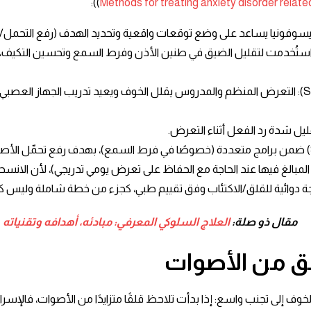
)):
Methods for treating anxiety disorder relate
يسوفونيا يساعد على وضع توقعات واقعية وتحديد الهدف (رفع التحمل/ت
(CBT): برامج CBT متعددة المكونات استُخدمت لتقليل الضيق في طنين الأذن وفرط السمع وتح
التعرض التدريجي للصوت (Sound exposure / graded exposure): التعرض المنظم والمدروس يقلل الخو
ل شدة رد الفعل أثناء التعرض. ​
المبالغ فيها عند الحاجة مع الحفاظ على تعرض يومي تدريجي)، لأن الانسح
 دوائية للقلق/
الاكتئاب
وفق تقييم طبي، كجزء من خطة شاملة وليس كحل
مقال ذو صلة:
العلاج السلوكي المعرفي: مبادئه، أهدافه وتقنياته
ق من الأصوات
الخوف إلى تجنب واسع: إذا بدأت تلاحظ قلقًا متزايدًا من الأصوات، فالإس