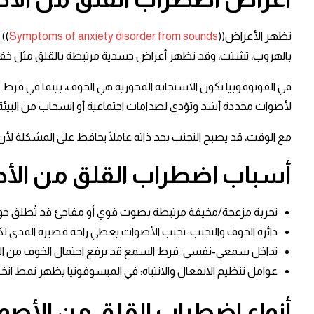
تظهر الأعراض((
Symptoms of anxiety disorder from sounds
))
بالهروب، تشتت، وقد تظهر أعراض جسدية مرتبطة بالقلق مثل خفقان وت
في الفونوفوبيا تكون الاستجابة المحورية هي الخوف، بينما في فر
لأصوات محددة أشد وتؤدي لصدامات اجتماعية أو انسحاب من البيئة ا
مع الوقت، قد يصبح التجنب بحد ذاته عاملًا يحافظ على المشكلة لأن ا
أسباب
اضطراب القلق من الأ
تجربة مزعجة/مخيفة مرتبطة بصوت قوي أو مفاجئ قد تُطلق خوفًا شرط
دائرة الخوف والتجنب: تجنب الأصوات يعطي راحة قصيرة المدى لكن
تداخل سمعي-نفسي: فرط السمع قد يرفع احتمال الخوف من الأصوات،
عوامل تنظيم الانفعال والانتباه: في الميسوفونيا يظهر نمط ان
أنواع
اضطراب القلق من الأصو