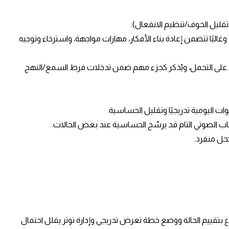
قليل الخوف/تنظيم الانفعال).
سين التكيف، وغالبًا تتضمن إعادة بناء الأفكار، مهارات مواجهة، واسترخاء وتوجيه
ف ويعيد تدريب الجهاز العصبي على التحمل، ويُذكر كجزء مهم ضمن تدخلات فرط السمع/النهج
اب الصوتي التام قد يرسّخ الحساسية عند بعض الحالات. ​
 منفرد. ​
راع بتقييم الحالة ووضع خطة تعرض تدريجي وإدارة توتر يقلل احتمال