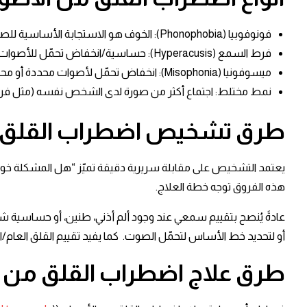
فونوفوبيا (Phonophobia): الخوف هو الاستجابة الأساسية للصوت، مع قلق وتجنب وتأثير وظيفي. ​
فرط السمع (Hyperacusis): حساسية/انخفاض تحمّل للأصوات، وقد يترافق مع ضيق نفسي ويحتاج تقييمًا سمعيًا وخطة تعرّض/إرشاد. ​
ميسوفونيا (Misophonia): انخفاض تحمّل لأصوات محددة أو محفزات مرتبطة بها مع استجابات انفعالية وفسيولوجية وسلوكية قد تسبب ضيقًا أو تعطّلًا. ​
نمط مختلط: اجتماع أكثر من صورة لدى الشخص نفسه (مثل فرط
طرق تشخيص
اضطراب القلق 
يعتمد التشخيص على مقابلة سريرية دقيقة تميّز “هل المشكلة خوف
هذه الفروق توجه خطة العلاج.​
عادةً يُنصح بتقييم سمعي عند وجود ألم أذني، طنين، أو حساسية ش
أو لتحديد خط الأساس لتحمّل الصوت. ​ كما يفيد تقييم القلق العام/ا
طرق علاج
اضطراب القلق من 