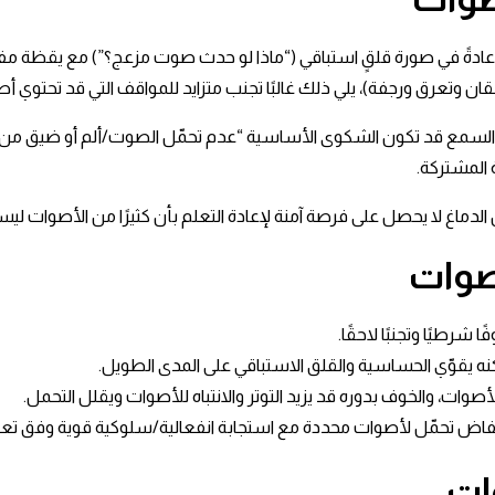
 عادةً في صورة قلقٍ استباقي (“ماذا لو حدث صوت مزعج؟”) مع يقظة مف
عرق ورجفة)، يلي ذلك غالبًا تجنب متزايد للمواقف التي قد تحتوي أصواتً
ط السمع قد تكون الشكوى الأساسية “عدم تحمّل الصوت/ألم أو ضيق من ش
لمشتركة. ​
لدماغ لا يحصل على فرصة آمنة لإعادة التعلم بأن كثيرًا من الأصوات ليست 
صوات
يًا وتجنبًا لاحقًا. ​
ه يقوّي الحساسية والقلق الاستباقي على المدى الطويل. ​
 والخوف بدوره قد يزيد التوتر والانتباه للأصوات ويقلل التحمل. ​
خفاض تحمّل لأصوات محددة مع استجابة انفعالية/سلوكية قوية وفق تعريف
ات