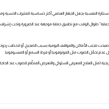
 الاستثارة النفسية يجعل الجهاز العصبي أكثر حساسية للمثيرات الحسية ومن
ماية” طوال الوقت مع تطبيق حماية موجهة عند الضرورة وتحت إشراف 
بحت تتجنب الأماكن والمواقف اليومية بسبب الضجيج، أو لاحظت ردود فع
دم تحمّل الصوت مثل الفونوفوبيا أو فرط السمع أو الميسوفونيا.​
ية (مثل العلاج المعرفي السلوكي والتعرض المنظّم للصوت عند الحاجة) يصن