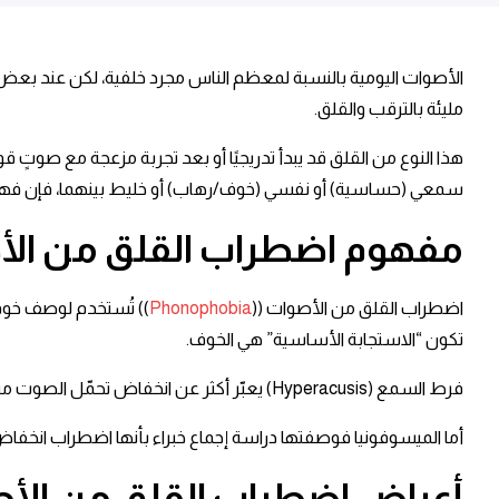
الأصوات اليومية بالنسبة لمعظم الناس مجرد خلفية، لكن عند بعض 
مليئة بالترقب والقلق. ​
هذا النوع من القلق قد يبدأ تدريجيًا أو بعد تجربة مزعجة مع صوتٍ
سمعي (حساسية) أو نفسي (خوف/رهاب) أو خليط بينهما، فإن فهم ا
مفهوم
اضطراب القلق من ال
اضطراب القلق من الأصوات ((
Phonophobia
)) تُستخدم لوصف خوفٍ 
تكون “الاستجابة الأساسية” هي الخوف. ​
فرط السمع (Hyperacusis) يعبّر أكثر عن انخفاض تحمّل الصوت من الناحية السمعية/الحسية، وقد يختلط بالفونوفوبيا لأن الشخص قد يبدأ بالخوف من الصوت نتيجة توقع الألم أو الانزعاج. ​
أما الميسوفونيا فوصفتها دراسة إجماع خبراء بأنها اضطراب انخفاض
أعراض
اضطراب القلق من الأ