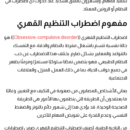
بتنفيذ المهام، ويشعرون بالقلق الشديد عند حدوث أي اضطراب في
النظام أو الروتين المعتاد.
مفهوم اضطراب التنظيم القهري
اضطراب التنظيم القهري ((
Obsessive-compulsive disorder
)) هو
حالة نفسية تتسم بانشغال مفرط بالنظام والدقة، مع التمسك
بالقواعد والمعايير بشكل صارم. يختلف هذا الاضطراب عن حب
النظام الطبيعي، فهو يتضمن نمطًا سلوكيًا مستمرًا ومزمنًا يظهر
في جميع جوانب الحياة، بما في ذلك العمل، المنزل، والعلاقات
الاجتماعية.
يعاني الأشخاص المصابون من صعوبة في التكيف مع التغيير، وغالبًا
ما يعتقدون أن الطريقة التي ينظمون بها الأمور هي الطريقة
الصحيحة الوحيدة. قد يؤدي هذا إلى شعور دائم بالتوتر والضغط
النفسي، وعدم القدرة على تفويض المهام للآخرين.
من الناحية الطبية، يُصنف اضطراب التنظيم القهري ضمن اضطرابات