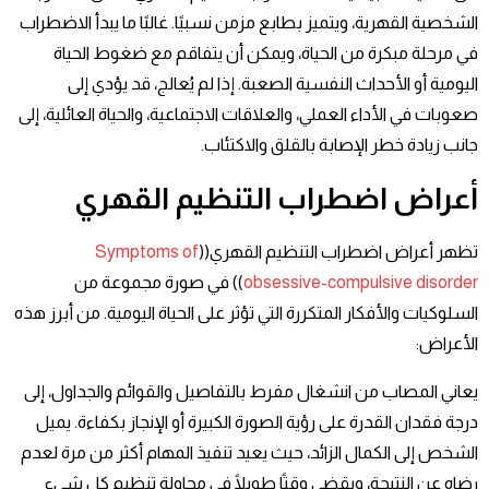
الشخصية القهرية، ويتميز بطابع مزمن نسبيًا. غالبًا ما يبدأ الاضطراب
في مرحلة مبكرة من الحياة، ويمكن أن يتفاقم مع ضغوط الحياة
اليومية أو الأحداث النفسية الصعبة. إذا لم يُعالج، قد يؤدي إلى
صعوبات في الأداء العملي، والعلاقات الاجتماعية، والحياة العائلية، إلى
جانب زيادة خطر الإصابة بالقلق والاكتئاب.
أعراض اضطراب التنظيم القهري
تظهر أعراض اضطراب التنظيم القهري((
Symptoms of
obsessive-compulsive disorder
)) في صورة مجموعة من
السلوكيات والأفكار المتكررة التي تؤثر على الحياة اليومية. من أبرز هذه
الأعراض:
يعاني المصاب من انشغال مفرط بالتفاصيل والقوائم والجداول، إلى
درجة فقدان القدرة على رؤية الصورة الكبيرة أو الإنجاز بكفاءة. يميل
الشخص إلى الكمال الزائد، حيث يعيد تنفيذ المهام أكثر من مرة لعدم
رضاه عن النتيجة، ويقضي وقتًا طويلًا في محاولة تنظيم كل شيء