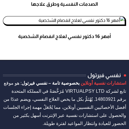
الصدمات النفسية وطرق علاجها
استشارات نفسية
أمهر 16 دكتور نفسي لعلاج انفصام الشخصية
استشارات نفسية
نفسي فيرتول
استشارات نفسية أونلاين
بخصوصية تامة – نفسي فيرتول
: هو موقع
تابع لشركة VIRTUALPSY LTD مُرَخَّصَةً في المملكة المتحدة
برقم 14803921. يُهْتَمُّ بكل ما يخص العلاج النفسي، ويضم عددًا من
أفضل الأخصائيين النفسيين أونلاين، مما يُجْعَلُ مهمة إجراء الجلسات
والحصول على استشارات نفسية عبر الإنترنت أسهل بكثير من
الحضور للعيادة وانتظار المواعيد لفترة طويلة.