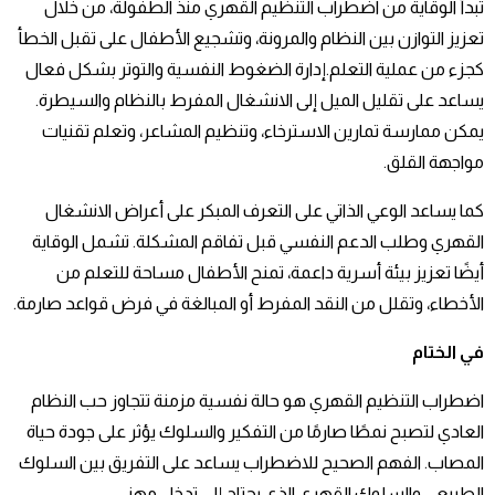
تبدأ الوقاية من اضطراب التنظيم القهري منذ الطفولة، من خلال
تعزيز التوازن بين النظام والمرونة، وتشجيع الأطفال على تقبل الخطأ
كجزء من عملية التعلم.إدارة الضغوط النفسية والتوتر بشكل فعال
يساعد على تقليل الميل إلى الانشغال المفرط بالنظام والسيطرة.
يمكن ممارسة تمارين الاسترخاء، وتنظيم المشاعر، وتعلم تقنيات
مواجهة القلق.
كما يساعد الوعي الذاتي على التعرف المبكر على أعراض الانشغال
القهري وطلب الدعم النفسي قبل تفاقم المشكلة. تشمل الوقاية
أيضًا تعزيز بيئة أسرية داعمة، تمنح الأطفال مساحة للتعلم من
الأخطاء، وتقلل من النقد المفرط أو المبالغة في فرض قواعد صارمة.
في الختام
اضطراب التنظيم القهري هو حالة نفسية مزمنة تتجاوز حب النظام
العادي لتصبح نمطًا صارمًا من التفكير والسلوك يؤثر على جودة حياة
المصاب. الفهم الصحيح للاضطراب يساعد على التفريق بين السلوك
الطبيعي والسلوك القهري الذي يحتاج إلى تدخل مهني.