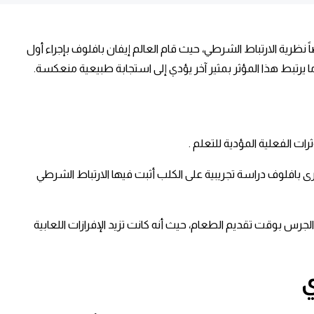
رية الارتباط الشرطي، حيث قام العالم إيفان بافلوف بإجراء أول
ما يرتبط هذا المؤثر بمثير آخر يؤدي إلى استجابة طبيعية منعكسة.
ت الفعلية المؤدية للتعلم .
تلك النظريات هي نظرية بافلوف في علم النفس التربوي التي قام بإجرائها عالم الفسيولوجيا بافلوف Pavlov، حيث أجرى بافلوف دراسة تجريبية على الكلب أثبت فيها الارتباط الشرطي
س بوقت تقديم الطعام، حيث أنه كانت تزيد الإفرازات اللعابية
ي