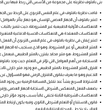
بنى بافلوف نظريته على مجموعة من الأسس التي ربط فيها بين الحاف
قامت نظرية بافلوف في علم النفس التربوي على الربط بين الجهاز
اعتبر بافلوف أن الجهاز العصبي للإنسان هو جهاز يتأثر بالعوامل ال
الانعكاسات الأولية الطبيعية غير المشروطة، حيث تتميز بالثبات 
الانعكاسات المعقدة هي الانعكاسات الحسية الدفاعية المتغيرة، ا
اعتبر إيفان في نظرية بافلوف في علم النفس التربوي أن الف
المثير الطبيعي أو غير المشروط، وهو الذي يستجيب له الجهاز العص
المثير المشروط، هو مثير محايد يقترن بالمثير الطبيعي فيعمل عل
الاستجابة من أهم العوامل التي تؤثر في التعلم، حيث وجد بافلو
اقتران المثير المشروط بالمثير الطبيعي مع وجود مثير خارجي ثال
التدعيم وهو ما يعرف بقانون الاقتران الزمني فهو المسؤول عن
الاشتراط السريع ينشأ عند تقليل المسافة الزمنية بين وجود الم
يضعف الفعل المنعكس الشرطي (استجابة الجهاز العصبي وإفراز ال
الانعكاسات الشرطية الثابتة تختفي غالباً بسبب وجود مؤثر خار
قانون الاستتباع أو التعلم الشرطي الثانوي، وفيه يكون ارتباط الم
الغالب لا يتخطى المرحلة الانتقالية الرابعة.