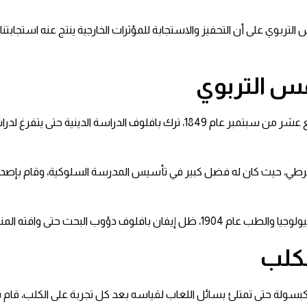
ربوي على أن التحفيز والاستجابة للمؤثرات الخارجية ينتج عنه استجابتنا 
فس التربوي
إيفان بافلوف هو عالم روسي، ولد في مدينة ريازان الروسية في الرابع عشر من سب
دؤوب البحث حتى وافته المنية.
لكلب
بسولة حتى تمتلئ بسائل اللعاب لقياسه بعد كل تجربة على الكلب، قام ب