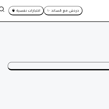
دردش مع مُساند ✨
اختبارات نفسية 🧠