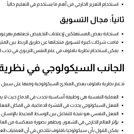
استخدام التعزيز الخارجي من أهم ما يستخدم في التعليم حالياً.
ثانياً: مجال التسويق
استجابة بعض المستهلكين لإعلانات التخفيض تجعلهم يهرعون للش
قامت شركات كبيرة لتسويق منتجاتها عن طريق الربط بين المث
يمكن استخدام نظرية بافلوف في علم النفس التربوي في جذب ال
الجانب السيكولوجي في نظرية 
تدعم نظرية بافلوف بعض المبادئ السيكولوجية ومنها على سبيل ال
العملية النفسية هي وظيفة أساسية تحدث في الدماغ حيث لا يمكن 
الفعل السيكولوجي يحدث في القشرة الدماغية، في المكان الفعل
الفعل النفسي هو نتيجة للتفاعل بين الوسط المحيط بالإنسان وبي
يؤثر العالم الخارجي في الشعور، ويظهر بصورة منعكسة من العال
يمكن القول بأن سيكولوجيا بافلوف تتلخص في أن العمليات العق