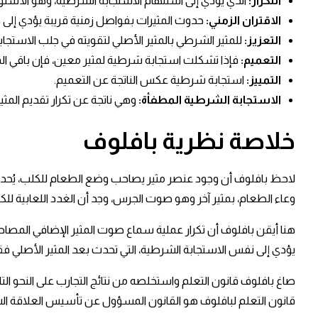
التكرار:
الذي يؤدي إلى استلهام الاستجابة الشرطية، وهو الأسلوب 
الاقتران الزمني:
حدوث المثيرات بفواصل زمنية قريبة يؤدي إل
التعزيز:
للمثير الشرطي بالمثير الأصلي لتقويته في جلب الاستجاب
التعميم:
فإذا تشكلت استجابة شرطية لمثير معين، فإن باقي الم
التمييز:
استجابة شرطية عكس الناتجة عن التعميم.
الاستجابة الشرطية المطفأة:
وهي ناتجة عن تكرار تقديم المثي
خلاصة نظرية بافلوف
لاحظ بافلوف أن وجود عنصر مثير يصاحب وضع الطعام للكلب، يُحدث 
وعاء الطعام، بمثير آخر وهو صوت الجرس، وجد أن الغدد اللعابية ل
هنا أيقن بافلوف أن تكرار عملية سماع صوت المثير الإضافي المصاح
يؤدي إلى نفس الاستجابة الشرطية، التي تحدث بعد المثير الأصلي ف
صاغ بافلوف قانون التعلم واستخلصه من نتائج التجارب على النحو التا
قانون التعلم لبافلوف هو القانون المسؤول عن تأسيس العلاقة ال