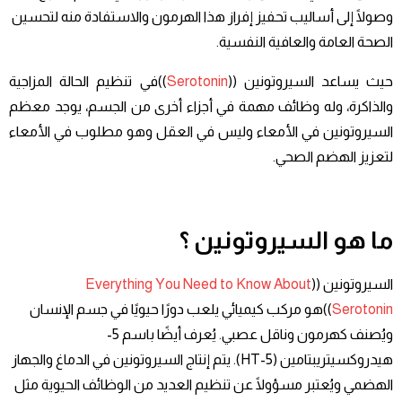
وصولًا إلى أساليب تحفيز إفراز هذا الهرمون والاستفادة منه لتحسين
الصحة العامة والعافية النفسية.
حيث يساعد السيروتونين ((
Serotonin
))في تنظيم الحالة المزاجية
والذاكرة، وله وظائف مهمة في أجزاء أخرى من الجسم، يوجد معظم
السيروتونين في الأمعاء وليس في العقل وهو مطلوب في الأمعاء
لتعزيز الهضم الصحي.
ما هو السيروتونين ؟
السيروتونين ((
Everything You Need to Know About
Serotonin
))هو مركب كيميائي يلعب دورًا حيويًا في جسم الإنسان
ويُصنف كهرمون وناقل عصبي. يُعرف أيضًا باسم 5-
هيدروكسيتريبتامين (5-HT). يتم إنتاج السيروتونين في الدماغ والجهاز
الهضمي ويُعتبر مسؤولًا عن تنظيم العديد من الوظائف الحيوية مثل