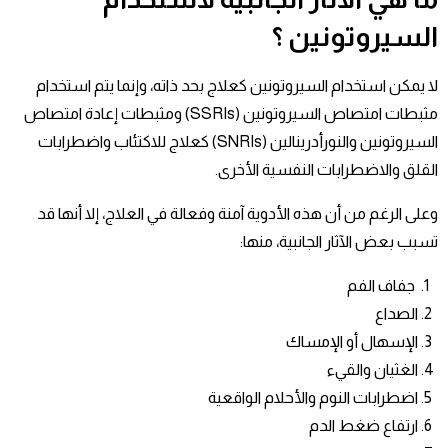
السيروتونين ؟
لا يمكن استخدام السيروتونين كعلاج بحد ذاته، وإنما يتم استخدام
مثبطات امتصاص السيروتونين (SSRIs) ومثبطات إعادة امتصاص
السيروتونين والنورأدرينالين (SNRIs) كعلاج للاكتئاب واضطرابات
القلق والاضطرابات النفسية الأخرى.
وعلى الرغم من أن هذه الأدوية آمنة وفعالة في العلاج، إلا أنها قد
تسبب بعض الآثار الجانبية، منها:
جفاف الفم
الصداع
الإسهال أو الإمساك
الغثيان والقيء
اضطرابات النوم والأحلام الواقعية
ارتفاع ضغط الدم