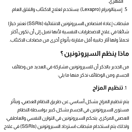
القهري.
إسيتالوبرام (Lexapro): يستخدم لعلاج الاكتئاب والقلق العام.
مثبطات إعادة امتصاص السيروتونين الانتقائية (SSRIs) تعتبر خيارًا
شائعًا في علاج الاضطرابات النفسية لأنها تميل إلى أن تكون أكثر
تحملًا ولها آثار جانبية أقل مقارنة بأنواع أخرى من مضادات الاكتئاب.
ماذا ينظم السيروتونين ؟
من الجدير بالذكر أن للسيروتونين مشاركة في العديد من وظائف
الجسم، ومن الوظائف نذكر منها ما يلي:
تنظيم المزاج
يتم تنظيم المزاج بشكل أساسي عن طريق النظام العصبي، ويتأثر
مستوى السيروتونين في الجسم بشكل كبير بواسطة النظام
العصبي المركزي. يتحكم السيروتونين في التوازن النفسي والعاطفي،
ولذلك يتم استخدام مثبطات استرداد السيروتونين (SSRIs) في علاج