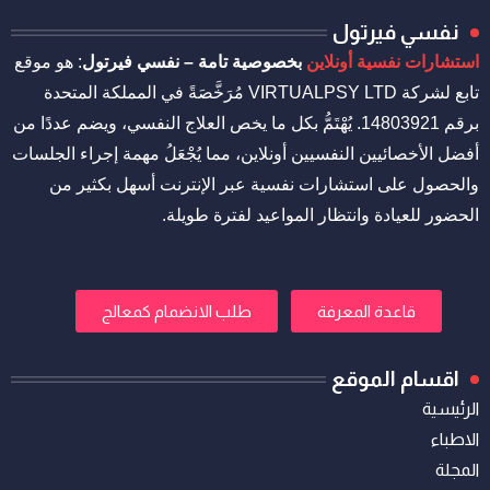
نفسي فيرتول
استشارات نفسية أونلاين
بخصوصية تامة – نفسي فيرتول
: هو موقع
تابع لشركة VIRTUALPSY LTD مُرَخَّصَةً في المملكة المتحدة
برقم 14803921. يُهْتَمُّ بكل ما يخص العلاج النفسي، ويضم عددًا من
أفضل الأخصائيين النفسيين أونلاين، مما يُجْعَلُ مهمة إجراء الجلسات
والحصول على استشارات نفسية عبر الإنترنت أسهل بكثير من
الحضور للعيادة وانتظار المواعيد لفترة طويلة.
قاعدة المعرفة
طلب الانضمام كمعالج
اقسام الموقع
الرئيسية
الاطباء
المجلة