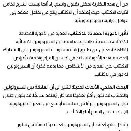
من أن هذه النظرية تحظى بقبول واسع، إلا أنها ليست الشرح الكامل
لآليات الاكتئاب، حيث يُعتقد أن الاكتئاب ينتج عن تفاعل معقد بين
عوامل وراثية، بيولوجية، وبيئية.
تأثير الأدوية المضادة للاكتئاب:
العديد من الأدوية المضادة
للاكتئاب، خاصة مثبطات إعادة امتصاص السيروتونين الانتقائية
(SSRIs)، تعمل عن طريق زيادة مستويات السيروتونين في المشابك
العصبية. هذه الأدوية تساعد في تحسين المزاج وتخفيف أعراض
الاكتئاب لدى العديد من الأشخاص، مما يدعم فكرة أن السيروتونين
له دور في الاكتئاب.
البحث العلمي:
الأبحاث الحديثة تشير إلى أن العلاقة بين السيروتونين
والاكتئاب قد تكون أكثر تعقيدًا مما كان يُعتقد سابقًا. قد يكون اختلال
توازن السيروتونين جزءًا من سلسلة أوسع من التغيرات البيولوجية
التي تحدث في الدماغ أثناء الاكتئاب.
بشكل عام، يُعتقد أن السيروتونين يلعب دورًا مهمًا في تطور