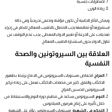
اضطرابات جنسية
زيادة الوزن
ويمكن للآثار الجانبية أن تكون مؤقتة وتختفي تدريجياً، وفي حالة
استمرارها أو تفاقمها يجب الاتصال بالطبيب المعالج للنظر في إجراء
تعديلات على الجرعة أو تغيير الدواء المعطى. يجب عدم التوقف عن
تناول الدواء بدون استشارة الطبيب المعالج.
العلاقة بين السيروتونين والصحة
النفسية
المزاج
: انخفاض مستويات السيروتونين في الدماغ يرتبط بظهور
الاكتئاب والقلق. كثير من مضادات الاكتئاب تعمل على زيادة تركيز
السيروتونين لتحسين المزاج.
النوم
: السيروتونين يساعد في تنظيم دورة النوم والاستيقاظ من
خلال تأثيره على إنتاج هرمون الميلاتونين.
التحكم في الشهية
: مستويات السيروتونين تؤثر على الشهية