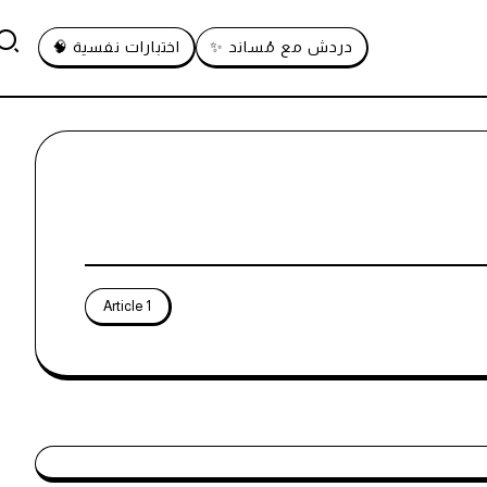
دردش مع مُساند ✨
اختبارات نفسية 🧠
1 Article