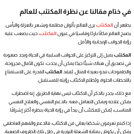
في ختام مقالنا عن نظرة المكتئب للعالم
يظهر أن
المكتئب
يرى العالم بألوان مظلمة ويشعر بالعزلة واليأس.
يصبح العالم مكانًا باردًا وقاسيًا في عيون
المكتئب
، حيث يصعب عليه
رؤية الجوانب الإيجابية والأمل.
المكتئب
يميل إلى التركيز على الجوانب السلبية في الحياة ويجد صعوبة
في تصديق أن هناك شيئًا جيدًا يمكن أن يحدث. تكون الآمال مجروحة،
والطموحات تبدو بعيدة المنال. يُفقد
المكتئب
القدرة على الاستمتاع
باللحظات الحلوة، ويُظلم الاكتئاب رؤيته للمستقبل.
مع ذلك، يجدر بالذكر أن الاكتئاب ليس نهاية الطريق. إنه اضطراب
يمكن علاجه ويمكن التعامل معه. بالدعم النفسي والعلاج النفسي
المناسب، يُمكن للمكتئب أن يبدأ في رؤية الحياة بنظرة أكثر إشراقًا.
إذا كنتم تعرفون شخصًا يعاني من الاكتئاب، فالدعم والفهم العاطفي
يمكن أن يكونان بمثابة الشعلة النورية في ظل تلك الظروف الصعبة،