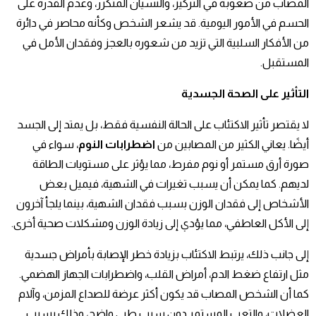
المصاب من صعوبة في التركيز، والنسيان المتكرر، وعدم القدرة على
الحسم في الأمور اليومية. قد يشعر الشخص وكأنه محاصر في دائرة
من الأفكار السلبية التي تزيد من شعوره بالعجز وفقدان الأمل في
المستقبل.
التأثير على الصحة الجسدية
لا يقتصر تأثير الاكتئاب على الحالة النفسية فقط، بل يمتد إلى الجسد
أيضًا. يعاني الكثير من المصابين من
اضطرابات النوم
، سواء في
صورة أرق مستمر أو نوم مفرط، مما يؤثر على مستويات الطاقة
لديهم. كما يمكن أن يسبب تغيرات في الشهية، فيميل بعض
الأشخاص إلى فقدان الوزن بسبب فقدان الشهية، بينما يلجأ آخرون
إلى الأكل العاطفي، مما يؤدي إلى زيادة الوزن ومشكلات صحية أخرى.
إلى جانب ذلك، يرتبط الاكتئاب بزيادة خطر الإصابة بأمراض جسدية
مثل ارتفاع ضغط الدم، أمراض القلب، واضطرابات الجهاز الهضمي.
كما أن الشخص المصاب قد يكون أكثر عرضة للصداع المزمن، وآلام
العضلات، والتعب المستمر دون سبب طبي واضح، وذلك بسبب