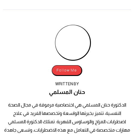
Follow Me
WRITTEN BY
حنان المسلمي
الدكتورة حنان المسلمي هي اختصاصية مرموقة في مجال الصحة
النفسية، تتميز بخبرتها الواسعة وتخصصها الفريد في علاج
اضطرابات المزاج والوساوس القهرية. تمتلك الدكتورة المسلمي
مهارات متخصصة في التعامل مع هذه الاضطرابات، وتسعى جاهدة
لتقديم الدعم النفسي والتوجيه للأفراد الذين يعانون منها. كما أنها
ملتزمة بمساعدة الأفراد على تحسين صحتهم النفسية والتغلب على
التحديات التي قد يواجهونها​​.