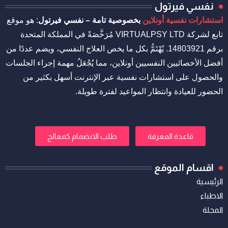
نفسي فيرتول
استشارات نفسية أونلاين
بخصوصية تامة – نفسي فيرتول
: هو موقع
تابع لشركة VIRTUALPSY LTD مُرَخَّصَةً في المملكة المتحدة
برقم 14803921. يُهْتَمُّ بكل ما يخص العلاج النفسي، ويضم عددًا من
أفضل الأخصائيين النفسيين أونلاين، مما يُجْعَلُ مهمة إجراء الجلسات
والحصول على استشارات نفسية عبر الإنترنت أسهل بكثير من
الحضور للعيادة وانتظار المواعيد لفترة طويلة.
قاعدة المعرفة
طلب الانضمام كمعالج
اقسام الموقع
الرئيسية
الاطباء
المجلة