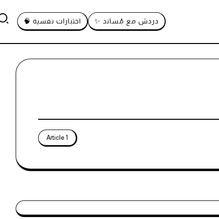
دردش مع مُساند ✨
اختبارات نفسية 🧠
1 Article