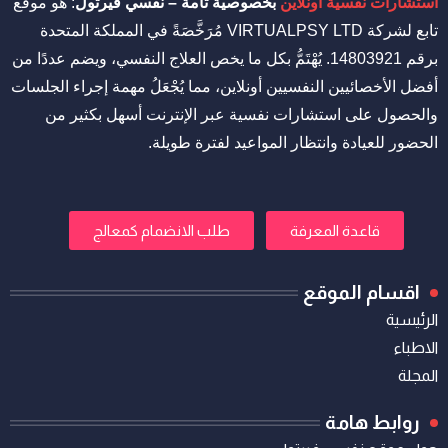
استشارات نفسية أونلاين
بخصوصية تامة – نفسي فيرتول
: هو موقع
تابع لشركة VIRTUALPSY LTD مُرَخَّصَةً في المملكة المتحدة
برقم 14803921. يُهْتَمُّ بكل ما يخص العلاج النفسي، ويضم عددًا من
أفضل الأخصائيين النفسيين أونلاين، مما يُجْعَلُ مهمة إجراء الجلسات
والحصول على استشارات نفسية عبر الإنترنت أسهل بكثير من
الحضور للعيادة وانتظار المواعيد لفترة طويلة.
قاعدة المعرفة
طلب الانضمام كمعالج
اقسام الموقع
الرئيسية
الاطباء
المجلة
روابط هامة