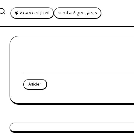
دردش مع مُساند ✨
اختبارات نفسية 🧠
1 Article