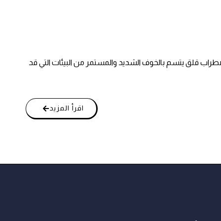
عروف أيضًا برهاب الخلاء أو القلق من التواجد في الأماكن العامة والميادين((What Is Agoraphobia?))، هو اضطراب قلق يتسم بالخوف الشديد والمستمر من البيئات التي قد
اقرأ المزيد