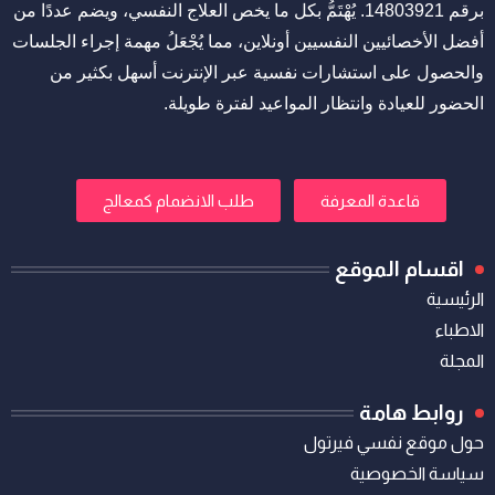
برقم 14803921. يُهْتَمُّ بكل ما يخص العلاج النفسي، ويضم عددًا من
أفضل الأخصائيين النفسيين أونلاين، مما يُجْعَلُ مهمة إجراء الجلسات
والحصول على استشارات نفسية عبر الإنترنت أسهل بكثير من
الحضور للعيادة وانتظار المواعيد لفترة طويلة.
قاعدة المعرفة
طلب الانضمام كمعالج
اقسام الموقع
الرئيسية
الاطباء
المجلة
روابط هامة
حول موقع نفسي فيرتول
سياسة الخصوصية