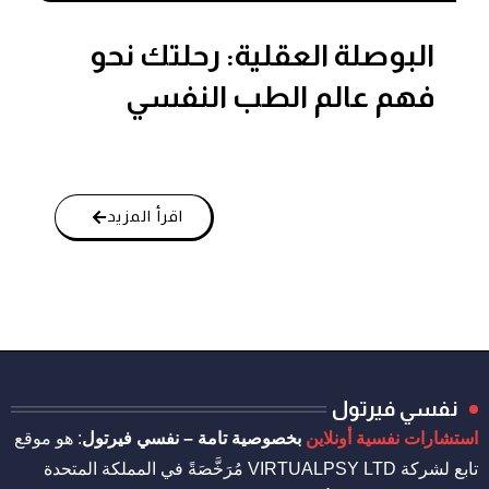
استشارات نفسية
البوصلة العقلية: رحلتك نحو
فهم عالم الطب النفسي
اقرأ المزيد
نفسي فيرتول
استشارات نفسية أونلاين
بخصوصية تامة – نفسي فيرتول
: هو موقع
تابع لشركة VIRTUALPSY LTD مُرَخَّصَةً في المملكة المتحدة