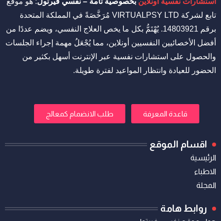
استشارات نفسية أونلاين
بخصوصية تامة – نفسي فيرتول
: هو موقع
تابع لشركة VIRTUALPSY LTD مُرَخَّصَةً في المملكة المتحدة
برقم 14803921. يُهْتَمُّ بكل ما يخص العلاج النفسي، ويضم عددًا من
أفضل الأخصائيين النفسيين أونلاين، مما يُجْعَلُ مهمة إجراء الجلسات
والحصول على استشارات نفسية عبر الإنترنت أسهل بكثير من
الحضور للعيادة وانتظار المواعيد لفترة طويلة.
قاعدة المعرفة
طلب الانضمام كمعالج
اقسام الموقع
الرئيسية
الاطباء
المجلة
روابط هامة