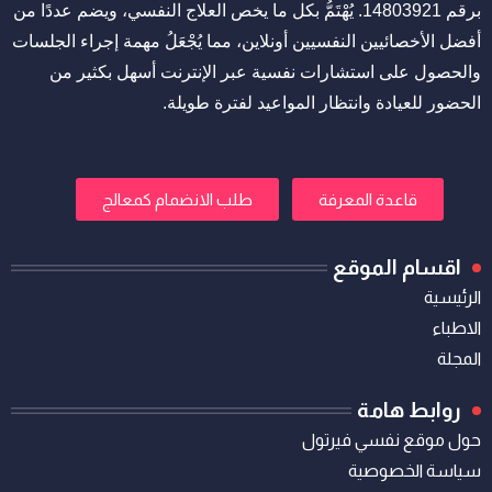
برقم 14803921. يُهْتَمُّ بكل ما يخص العلاج النفسي، ويضم عددًا من
أفضل الأخصائيين النفسيين أونلاين، مما يُجْعَلُ مهمة إجراء الجلسات
والحصول على استشارات نفسية عبر الإنترنت أسهل بكثير من
الحضور للعيادة وانتظار المواعيد لفترة طويلة.
قاعدة المعرفة
طلب الانضمام كمعالج
اقسام الموقع
الرئيسية
الاطباء
المجلة
روابط هامة
حول موقع نفسي فيرتول
سياسة الخصوصية