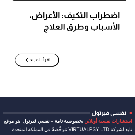
الاضطرابات النفسية
اضطراب التكيف: الأعراض،
الأسباب وطرق العلاج
اقرأ المزيد
نفسي فيرتول
استشارات نفسية أونلاين
بخصوصية تامة – نفسي فيرتول
: هو موقع
تابع لشركة VIRTUALPSY LTD مُرَخَّصَةً في المملكة المتحدة