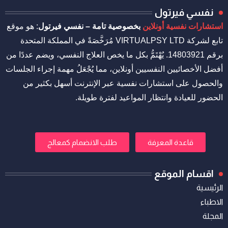
نفسي فيرتول
استشارات نفسية أونلاين
بخصوصية تامة – نفسي فيرتول
: هو موقع
تابع لشركة VIRTUALPSY LTD مُرَخَّصَةً في المملكة المتحدة
برقم 14803921. يُهْتَمُّ بكل ما يخص العلاج النفسي، ويضم عددًا من
أفضل الأخصائيين النفسيين أونلاين، مما يُجْعَلُ مهمة إجراء الجلسات
والحصول على استشارات نفسية عبر الإنترنت أسهل بكثير من
الحضور للعيادة وانتظار المواعيد لفترة طويلة.
قاعدة المعرفة
طلب الانضمام كمعالج
اقسام الموقع
الرئيسية
الاطباء
المجلة